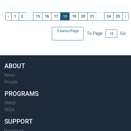
‹
1
2
...
15
16
17
18
19
20
21
...
24
25
›
5 Items/Page
To Page
Go
ABOUT
News
People
PROGRAMS
XMVB
XEDA
SUPPORT
Download