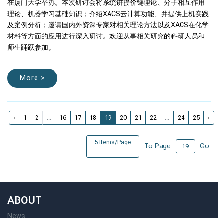
在厦门大学举办。本次研讨会将系统讲授价键理论、分子相互作用
理论、机器学习基础知识；介绍XACS云计算功能、并提供上机实践
及案例分析；邀请国内外资深专家对相关理论方法以及XACS在化学
材料等方面的应用进行深入研讨。欢迎从事相关研究的科研人员和
师生踊跃参加。
More >
‹
1
2
...
16
17
18
19
20
21
22
...
24
25
›
5 Items/Page
To Page
Go
ABOUT
News